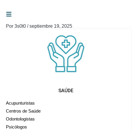
Ir
al
Por
3s0t0
/
septiembre 19, 2025
contenido
SAÚDE
Acupunturistas
Centros de Saúde
Odontologistas
Psicólogos