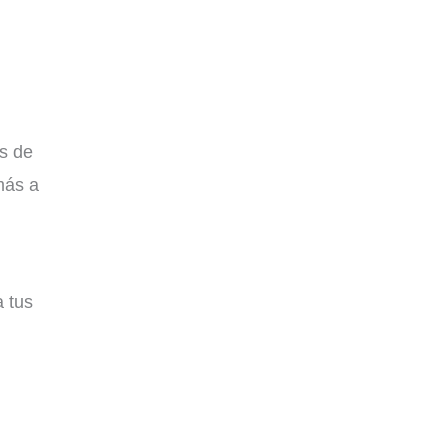
s de
más a
a tus