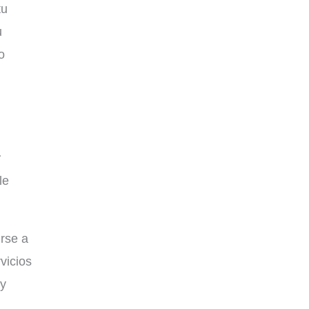
tu
u
o
r
le
irse a
vicios
 y