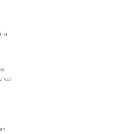
án a
y
ay
se ven
uen