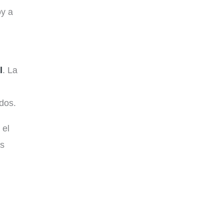
oy a
l
. La
dos.
 el
as