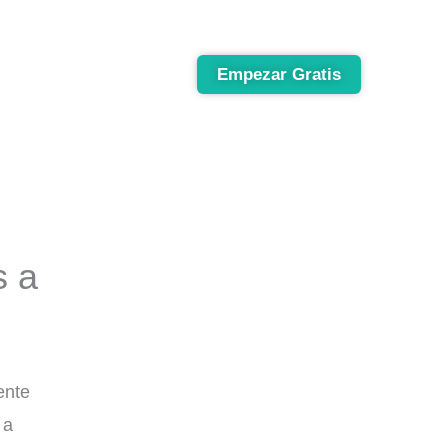
Empezar Gratis
s a
ente
 a