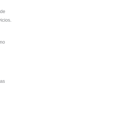
 de
icios.
smo
sas