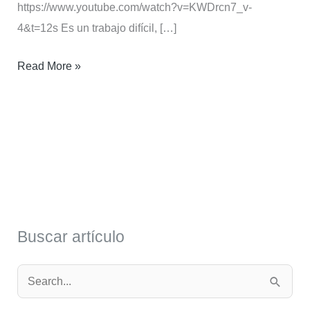
https://www.youtube.com/watch?v=KWDrcn7_v-
4&t=12s Es un trabajo difícil, […]
Read More »
Buscar artículo
B
u